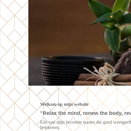
Welkom op mijn website
"Relax the mind, renew the body, rev
Eén van mijn favoriete quotes die goed weergeef
betekenen.